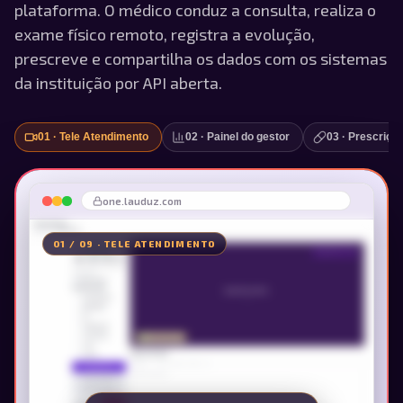
plataforma. O médico conduz a consulta, realiza o
exame físico remoto, registra a evolução,
prescreve e compartilha os dados com os sistemas
da instituição por API aberta.
01
·
Tele Atendimento
02
·
Painel do gestor
03
·
Prescrição
one.lauduz.com
01
/
09
·
TELE ATENDIMENTO