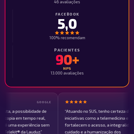
46 avaliações
FACEBOOK
5,0
100% recomendam
PACIENTES
90+
NPS
13.000 avaliações
GOOGLE
GOOGLE
de de
“
Atuando no SUS, tenho certeza de que
“
Exc
eal,
iniciativas como a telemedicina e o Telekit
é in
ia sem
fortalecem o acesso, a integralidade do
z.
”
cuidado e a humanização dos