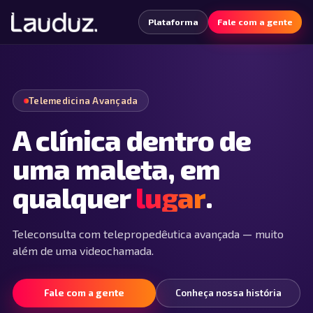
Plataforma
Fale com a gente
Telemedicina Avançada
A clínica dentro de
uma maleta, em
qualquer
lugar
.
Teleconsulta com telepropedêutica avançada — muito
além de uma videochamada.
Fale com a gente
Conheça nossa história