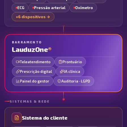
ECG
Pressão arterial
Oxímetro
+6 dispositivos →
BARRAMENTO
LauduzOne
®
Teleatendimento
Prontuário
Prescrição digital
IA clínica
Painel do gestor
Auditoria · LGPD
SISTEMAS & REDE
Sistema do cliente