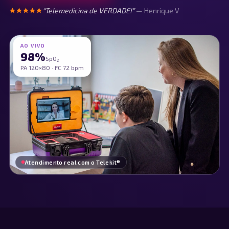
“
Telemedicina de VERDADE!
”
—
Henrique V
AO VIVO
98%
SpO₂
PA 120×80 · FC 72 bpm
Atendimento real com o Telekit®