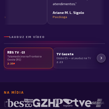
atendimentos.
”
Ariane M. L. Sigolo
RBS TV
Had
Psicóloga
· G1
Telemedicina
na Fronteira
2:35
Oeste (RS)
LAUDUZ EM VÍDEO
Vídeo em
RBS TV · G1
Fo
TV Gazeta
destaque
Telemedicina na Fronteira
Re
Globo ES — a Lauduz na TV
Oeste (RS)
mí
2:23
2:35
1:
NA MÍDIA